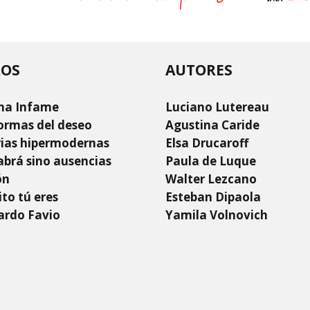
ROS
AUTORES
na Infame
Luciano Lutereau
ormas del deseo
Agustina Caride
rias hipermodernas
Elsa Drucaroff
brá sino ausencias
Paula de Luque
ón
Walter Lezcano
to tú eres
Esteban Dipaola
ardo Favio
Yamila Volnovich