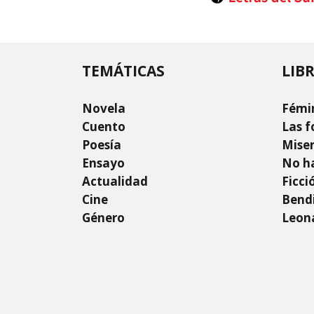
TEMÁTICAS
LIB
Novela
Fémi
Cuento
Las f
Poesía
Mise
Ensayo
No ha
Actualidad
Ficci
Cine
Bendi
Género
Leon