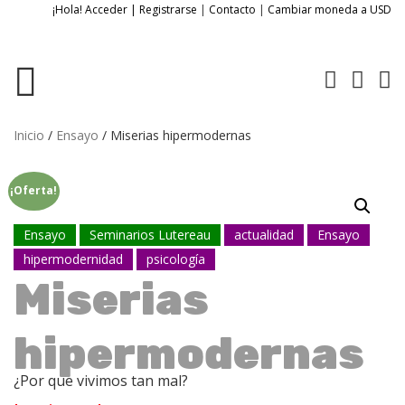
¡Hola! Acceder | Registrarse
|
Contacto
|
Cambiar moneda a USD
Inicio
/
Ensayo
/ Miserias hipermodernas
¡Oferta!
Ensayo
Seminarios Lutereau
actualidad
Ensayo
hipermodernidad
psicología
Miserias
hipermodernas
¿Por que vivimos tan mal?