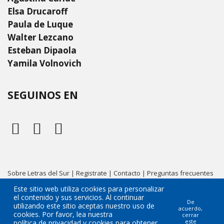
Elsa Drucaroff
Paula de Luque
Walter Lezcano
Esteban Dipaola
Yamila Volnovich
SEGUINOS EN
Sobre Letras del Sur
|
Registrate
|
Contacto
|
Preguntas frecuentes
|
Condiciones de uso
|
Políticas de privacidad
|
Cookies
Este sitio web utiliza cookies para personalizar
el contenido y sus servicios. Al continuar
De
utilizando este sitio aceptas nuestro uso de
acuerdo,
cookies. Por favor, lea nuestra
cerrar
este
política de privacidad y cookies
para obtener