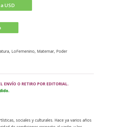
to
 a USD
show
volume
slider.
o
ratura
,
LoFemenino
,
Maternar
,
Poder
 ENVÍO O RETIRO POR EDITORIAL.
dido.
ticas, sociales y culturales. Hace ya varios años
idad de condiciones respecto al varón, y los