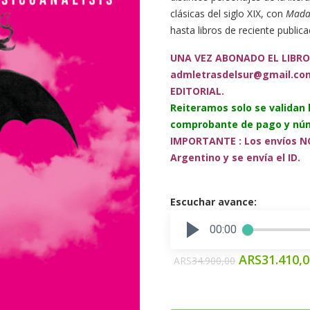
clásicas del siglo XIX, con
Mada
hasta libros de reciente publi
UNA VEZ ABONADO EL LIBRO
admletrasdelsur@gmail.co
EDITORIAL.
Reiteramos solo se validan
comprobante de pago y núm
IMPORTANTE : Los envíos NO
Argentino y se envía el ID.
Escuchar avance:
00:00
ARS
31.410,
ARS
34.900,00