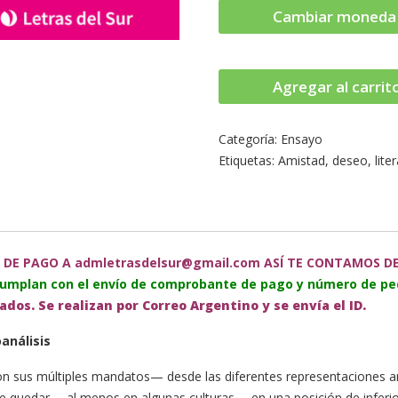
Cambiar moneda
Agregar al carrit
Categoría:
Ensayo
Etiquetas:
Amistad
,
deseo
,
lite
 DE PAGO A admletrasdelsur@gmail.com ASÍ TE CONTAMOS DEL
cumplan con el envío de comprobante de pago y número de pe
dos. Se realizan por Correo Argentino y se envía el ID.
oanálisis
 sus múltiples mandatos— desde las diferentes representaciones artís
de quedar —al menos en algunas culturas— en una posición de inferior