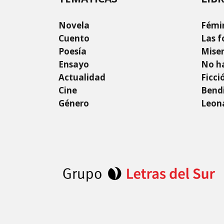
Novela
Fémi
Cuento
Las f
Poesía
Mise
Ensayo
No ha
Actualidad
Ficci
Cine
Bendi
Género
Leon