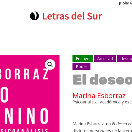
¡Hola! 
Ensayo
Amistad
dese
Poder
El dese
Marina Esborraz
Psicoanalista, académica y esc
Marina Esborraz, en
El deseo en
distintos personajes de la lite