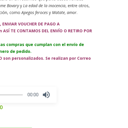
me Bovary
y
La edad de la inocencia
, entre otros,
cación, como
Apegos feroces
y
Matate, amor
.
, ENVIAR VOUCHER DE PAGO A
m ASÍ TE CONTAMOS DEL ENVÍO O RETIRO POR
 las compras que cumplan con el envío de
ero de pedido.
 son personalizados. Se realizan por Correo
00:00
Press
00
Enter
or
Space