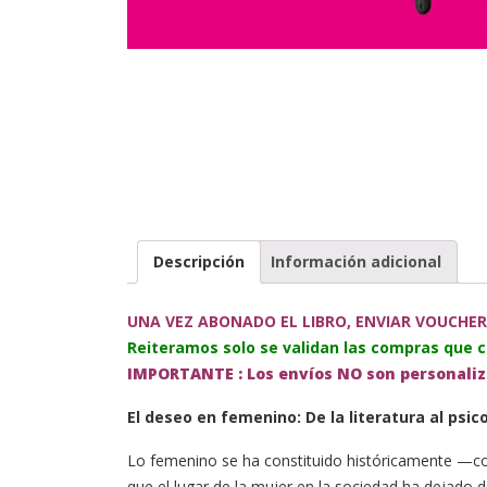
Descripción
Información adicional
UNA VEZ ABONADO EL LIBRO, ENVIAR VOUCHER
Reiteramos solo se validan las compras que 
IMPORTANTE : Los envíos NO son personaliza
El deseo en femenino: De la literatura al psic
Lo femenino se ha constituido históricamente —con
que el lugar de la mujer en la sociedad ha dejado 