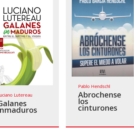
Pablo Hendschl
Abrochense
uciano Lutereau
los
Galanes
cinturones
inmaduros