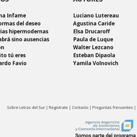
na Infame
Luciano Lutereau
ormas del deseo
Agustina Caride
rias hipermodernas
Elsa Drucaroff
brá sino ausencias
Paula de Luque
ón
Walter Lezcano
to tú eres
Esteban Dipaola
ardo Favio
Yamila Volnovich
Sobre Letras del Sur
|
Registrate
|
Contacto
|
Preguntas frecuentes
|