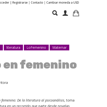
Acceder | Registrarse
|
Contacto
|
Cambiar moneda a USD
o
literatura
LoFemenino
Maternar
o en femenino
ritora
 femenino: De la literatura al psicoanálisis
, toma
ratura en un recorrido que parte desde novelas