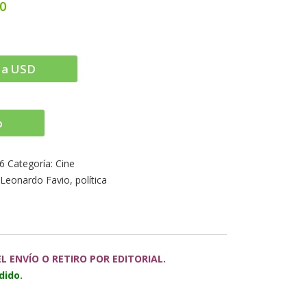
00
 a USD
o
6
Categoría:
Cine
,
Leonardo Favio
,
política
 ENVÍO O RETIRO POR EDITORIAL.
dido.