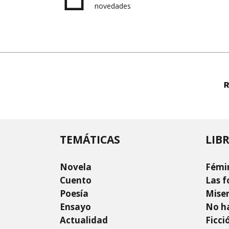
novedades
TEMÁTICAS
LIB
Novela
Fémi
Cuento
Las f
Poesía
Mise
Ensayo
No ha
Actualidad
Ficci