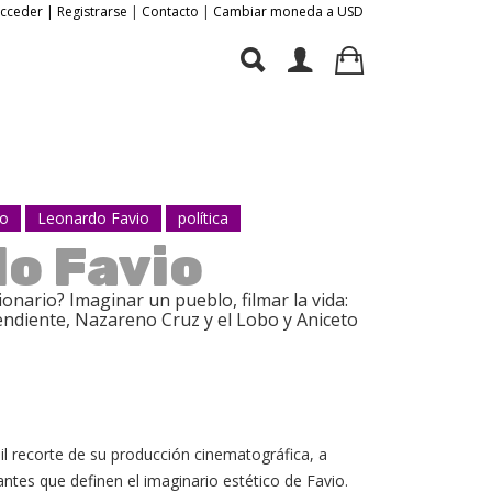
Acceder | Registrarse
|
Contacto
|
Cambiar moneda a USD
yo
Leonardo Favio
política
o Favio
ionario? Imaginar un pueblo, filmar la vida:
pendiente, Nazareno Cruz y el Lobo y Aniceto
il recorte de su producción cinematográfica, a
tantes que definen el imaginario estético de Favio.