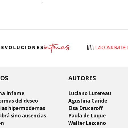
ROS
AUTORES
na Infame
Luciano Lutereau
ormas del deseo
Agustina Caride
rias hipermodernas
Elsa Drucaroff
brá sino ausencias
Paula de Luque
ón
Walter Lezcano