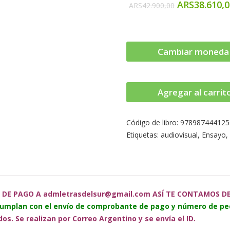
ARS
38.610,
ARS
42.900,00
Cambiar moneda
Agregar al carrit
Código de libro:
978987444125
Etiquetas:
audiovisual
,
Ensayo
 DE PAGO A admletrasdelsur@gmail.com ASÍ TE CONTAMOS DEL
cumplan con el envío de comprobante de pago y número de pe
s. Se realizan por Correo Argentino y se envía el ID.