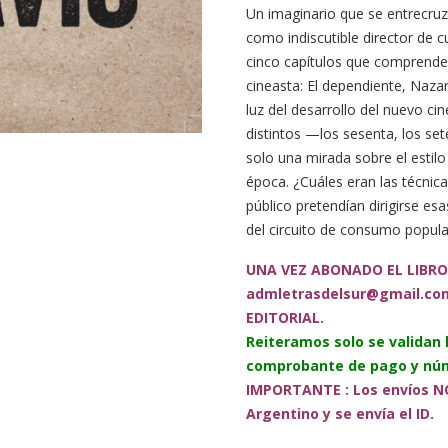
Un imaginario que se entrecruza
como indiscutible director de c
cinco capítulos que comprenden
cineasta: El dependiente, Nazar
luz del desarrollo del nuevo ci
distintos —los sesenta, los se
solo una mirada sobre el estilo
época. ¿Cuáles eran las técnic
público pretendían dirigirse es
del circuito de consumo popula
UNA VEZ ABONADO EL LIBRO
admletrasdelsur@gmail.co
EDITORIAL.
Reiteramos solo se validan
comprobante de pago y núm
IMPORTANTE : Los envíos NO
Argentino y se envía el ID.