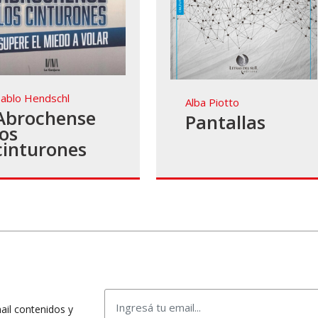
ablo Hendschl
Alba Piotto
Abrochense
Pantallas
los
cinturones
mail contenidos y