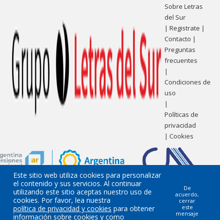
Sobre Letras
del Sur
|
Registrate
|
Contacto
|
Preguntas
frecuentes
|
Condiciones de
uso
|
Políticas de
privacidad
|
Cookies
Este sitio web utiliza cookies para personalizar
el contenido y sus servicios. Al continuar
De
utilizando este sitio aceptas nuestro uso de
acuerdo,
cookies. Por favor, lea nuestra
cerrar
este
política de privacidad y cookies
para obtener
mensaje
información sobre cookies y como