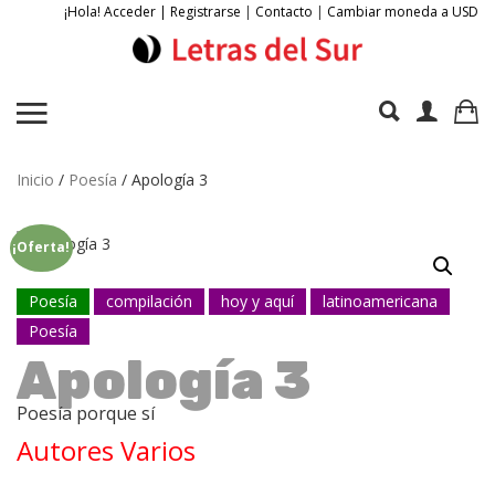
¡Hola! Acceder | Registrarse
|
Contacto
|
Cambiar moneda a USD
Inicio
/
Poesía
/ Apología 3
¡Oferta!
Poesía
compilación
hoy y aquí
latinoamericana
Poesía
Apología 3
Poesía porque sí
Autores Varios