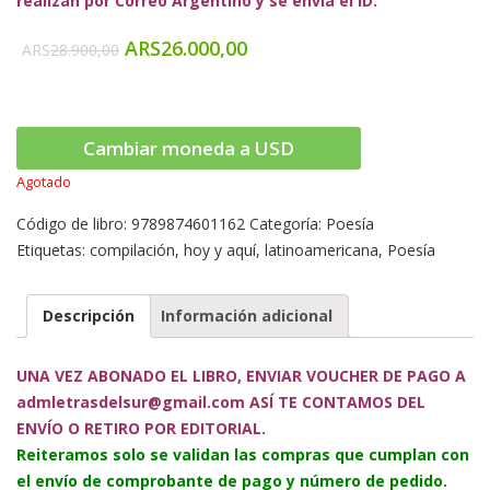
realizan por Correo Argentino y se envía el ID.
ARS
26.000,00
ARS
28.900,00
Cambiar moneda a USD
Agotado
Código de libro:
9789874601162
Categoría:
Poesía
Etiquetas:
compilación
,
hoy y aquí
,
latinoamericana
,
Poesía
Descripción
Información adicional
UNA VEZ ABONADO EL LIBRO, ENVIAR VOUCHER DE PAGO A
admletrasdelsur@gmail.com ASÍ TE CONTAMOS DEL
ENVÍO O RETIRO POR EDITORIAL.
Reiteramos solo se validan las compras que cumplan con
el envío de comprobante de pago y número de pedido.