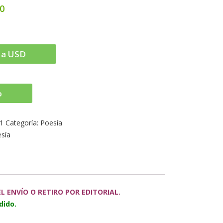
00
 a USD
o
1
Categoría:
Poesía
sía
 ENVÍO O RETIRO POR EDITORIAL.
dido.