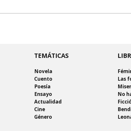
TEMÁTICAS
LIB
Novela
Fémi
Cuento
Las f
Poesía
Mise
Ensayo
No ha
Actualidad
Ficci
Cine
Bendi
Género
Leon