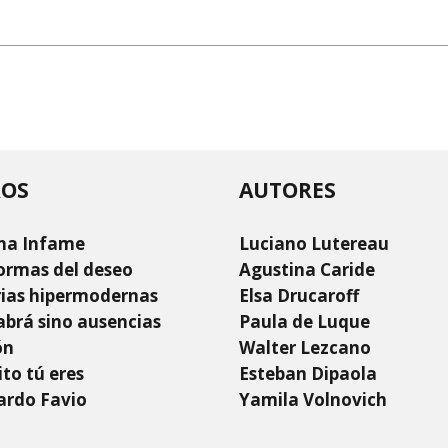
ROS
AUTORES
na Infame
Luciano Lutereau
ormas del deseo
Agustina Caride
rias hipermodernas
Elsa Drucaroff
brá sino ausencias
Paula de Luque
ón
Walter Lezcano
to tú eres
Esteban Dipaola
ardo Favio
Yamila Volnovich