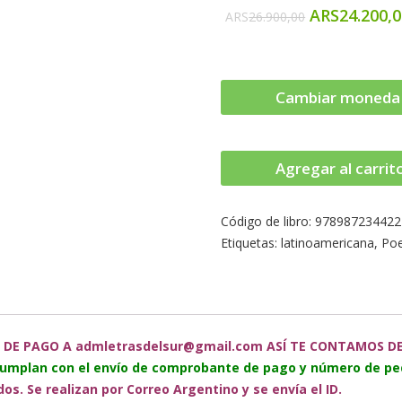
ARS
24.200,
ARS
26.900,00
Cambiar moneda
Agregar al carrit
Código de libro:
978987234422
Etiquetas:
latinoamericana
,
Poe
 DE PAGO A admletrasdelsur@gmail.com ASÍ TE CONTAMOS DEL
cumplan con el envío de comprobante de pago y número de pe
s. Se realizan por Correo Argentino y se envía el ID.