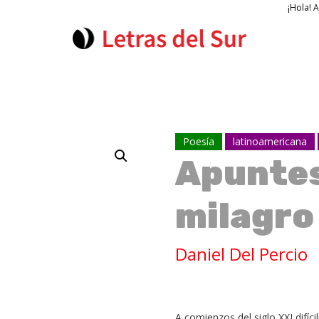
¡Hola! 
Poesía
latinoamericana
Apuntes
milagro
Daniel Del Percio
A comienzos del siglo XXI difí