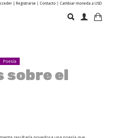
Acceder | Registrarse
|
Contacto
|
Cambiar moneda a USD
Poesía
 sobre el
cilmente resultaría novedosa una poesía que