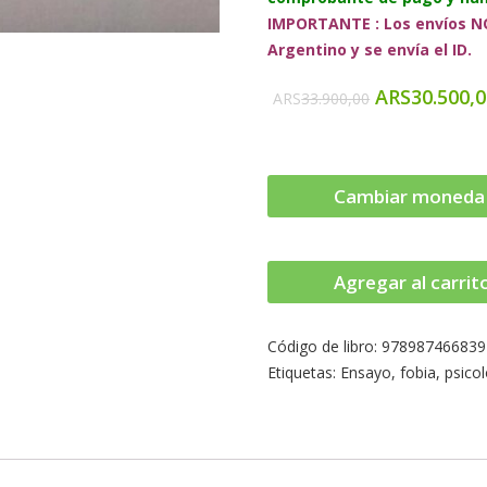
IMPORTANTE : Los envíos NO
Argentino y se envía el ID.
ARS
30.500,
ARS
33.900,00
Cambiar moneda
Agregar al carrit
Código de libro:
978987466839
Etiquetas:
Ensayo
,
fobia
,
psico