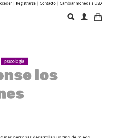
Acceder | Registrarse
|
Contacto
|
Cambiar moneda a USD
psicología
nse los
nes
gunas personas desarrollan un tipo de miedo