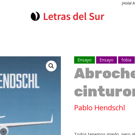
¡Hola! 
Ensayo
Ensayo
fobia
Abroche
cinturo
Pablo Hendschl
Todos tenemos miedo, pero al