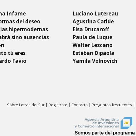
na Infame
Luciano Lutereau
ormas del deseo
Agustina Caride
rias hipermodernas
Elsa Drucaroff
brá sino ausencias
Paula de Luque
ón
Walter Lezcano
to tú eres
Esteban Dipaola
ardo Favio
Yamila Volnovich
Sobre Letras del Sur
|
Registrate
|
Contacto
|
Preguntas frecuentes
|