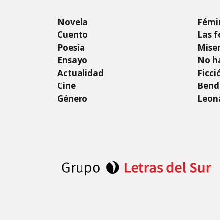
Novela
Fémi
Cuento
Las f
Poesía
Mise
Ensayo
No ha
Actualidad
Ficci
Cine
Bendi
Género
Leon