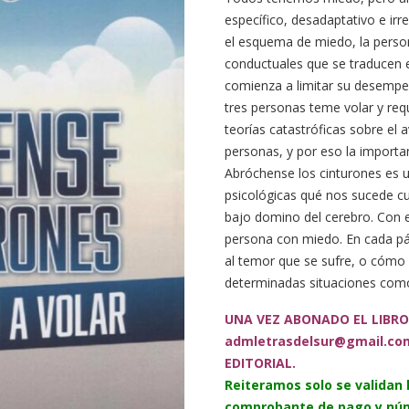
específico, desadaptativo e irr
el esquema de miedo, la person
conductuales que se traducen e
comienza a limitar su desempeñ
tres personas teme volar y req
teorías catastróficas sobre e
personas, y por eso la importan
Abróchense los cinturones es un
psicológicas qué nos sucede 
bajo domino del cerebro. Con e
persona con miedo. En cada pág
al temor que se sufre, o cómo 
determinadas situaciones como
UNA VEZ ABONADO EL LIBRO
admletrasdelsur@gmail.co
EDITORIAL.
Reiteramos solo se validan
comprobante de pago y núm