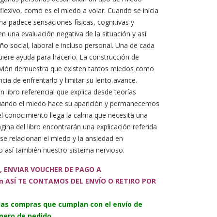
eflexivo, como es el miedo a volar. Cuando se inicia
a padece sensaciones físicas, cognitivas y
n una evaluación negativa de la situación y así
o social, laboral e incluso personal. Una de cada
uiere ayuda para hacerlo. La construcción de
l avión demuestra que existen tantos miedos como
cia de enfrentarlo y limitar su lento avance.
 libro referencial que explica desde teorías
cuando el miedo hace su aparición y permanecemos
l conocimiento llega la calma que necesita una
ina del libro encontrarán una explicación referida
se relacionan el miedo y la ansiedad en
 así también nuestro sistema nervioso.
, ENVIAR VOUCHER DE PAGO A
m ASÍ TE CONTAMOS DEL ENVÍO O RETIRO POR
 las compras que cumplan con el envío de
ero de pedido.