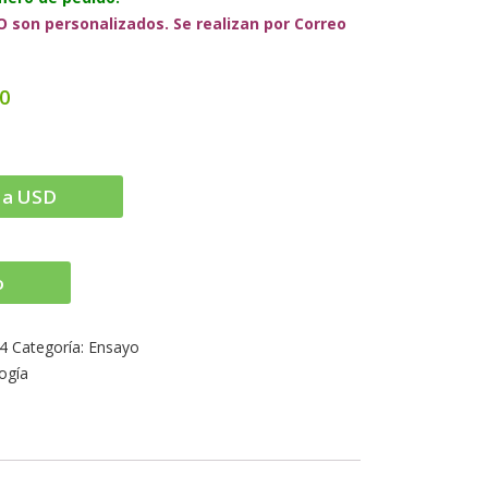
 son personalizados. Se realizan por Correo
00
 a USD
o
4
Categoría:
Ensayo
logía