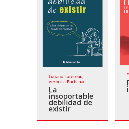
E
Luciano Lutereau
,
Verónica Buchanan
La
insoportable
debilidad de
existir