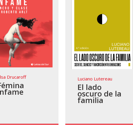
lsa Drucaroff
Luciano Lutereau
Fémina
El lado
infame
oscuro de la
familia