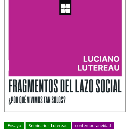
Ensayo
Seminarios Lutereau
contemporaneidad