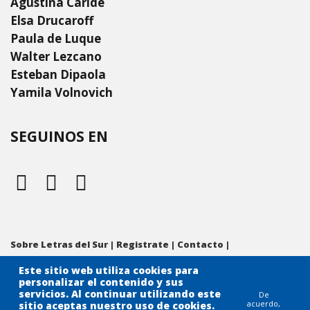
Agustina Caride
Elsa Drucaroff
Paula de Luque
Walter Lezcano
Esteban Dipaola
Yamila Volnovich
SEGUINOS EN
Sobre Letras del Sur
|
Registrate
|
Contacto
|
Preguntas frecuentes
|
Condiciones de uso
|
Este sitio web utiliza cookies para
Políticas de privacidad
|
Cookies
personalizar el contenido y sus
servicios. Al continuar utilizando este
De
acuerdo,
sitio aceptas nuestro uso de cookies.